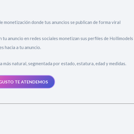
Moda
e monetización donde tus anuncios se publican de forma viral
Belleza
Salud,
tu anuncio en redes sociales monetizan sus perfiles de Hollimodels 
s hacia a tu anuncio.
Terapia
ra más natural, segmentada por estado, estatura, edad y medidas.
y
Cuidado
GUSTO TE ATENDEMOS
Portadas
de
revista