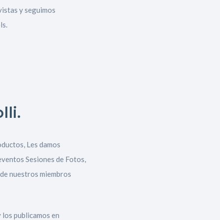
 vistas y seguimos
ls.
li.
oductos, Les damos
 eventos Sesiones de Fotos,
s de nuestros miembros
y los publicamos en