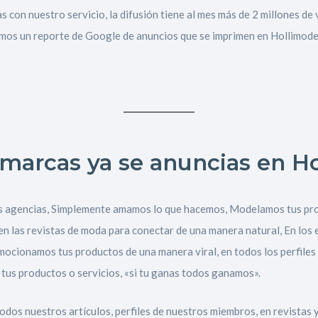
s con nuestro servicio, la difusión tiene al mes más de 2 millones de
amos un reporte de Google de anuncios que se imprimen en Hollimode
Inicio
Red
marcas ya se anuncias en Hol
social
Miembros
as agencias, Simplemente amamos lo que hacemos, Modelamos tus pr
 en las revistas de moda para conectar de una manera natural, En los
Eventos
ocionamos tus productos de una manera viral, en todos los perfile
y
us productos o servicios, «si tu ganas todos ganamos».
Castings
dos nuestros artículos, perfiles de nuestros miembros, en revistas 