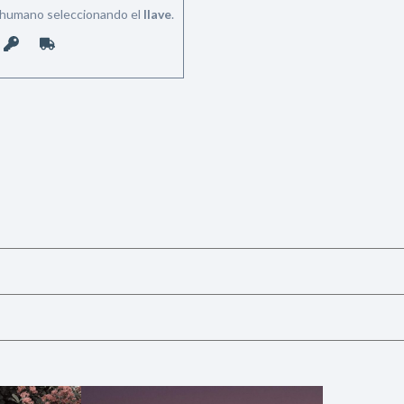
s humano seleccionando el
llave
.
Castings
Moda
Belleza
Salud,
Terapia
y
Cuidado
Portadas
de