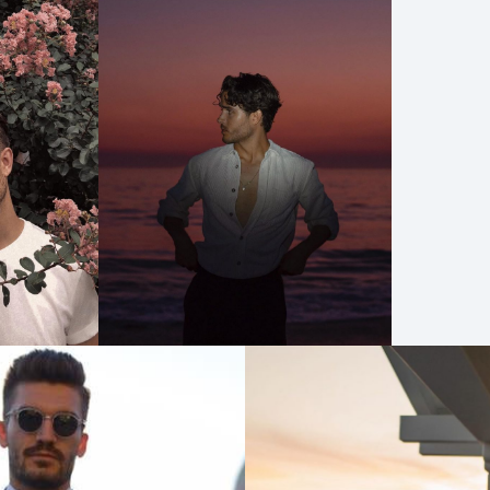
revista
Pasarelas
Editorial
Cursos
para
ser
Modelo
Guía
Contacto