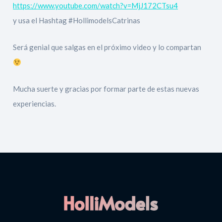
https://www.youtube.com/watch?v=MjJ172CTsu4
y usa el Hashtag #HollimodelsCatrinas
Será genial que salgas en el próximo video y lo compartan
Mucha suerte y gracias por formar parte de estas nuevas
experiencias.