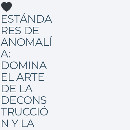
ESTÁNDA
RES DE
ANOMALÍ
A:
DOMINA
EL ARTE
DE LA
DECONS
TRUCCIÓ
N Y LA