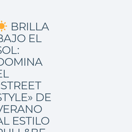
BRILLA
BAJO EL
SOL:
DOMINA
EL
«STREET
STYLE» DE
VERANO
AL ESTILO