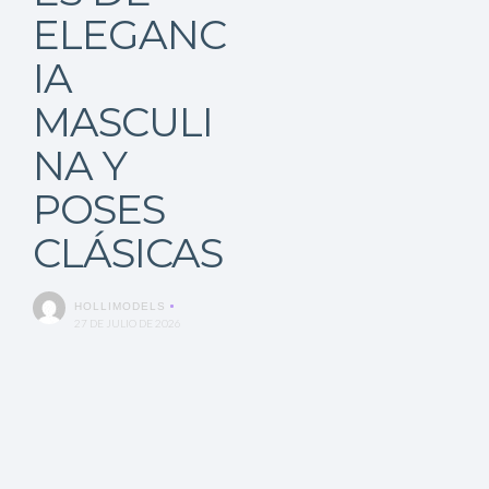
Castings
ELEGANC
Moda
IA
MASCULI
Belleza
NA Y
Salud,
POSES
Terapia
CLÁSICAS
y
HOLLIMODELS
Cuidado
27 DE JULIO DE 2026
Portadas
de
revista