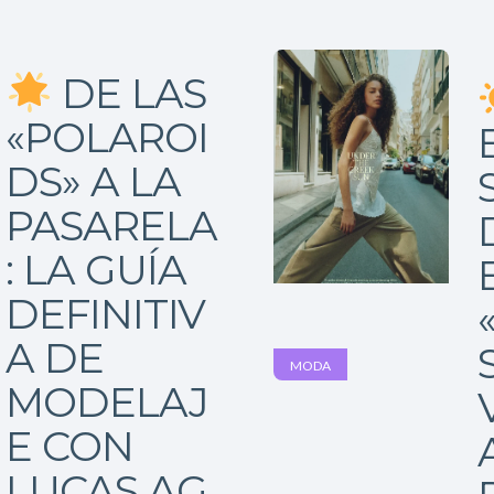
Pasarelas
DE LAS
Editorial
«POLAROI
Cursos
DS» A LA
para
PASARELA
ser
: LA GUÍA
DEFINITIV
Modelo
A DE
Guía
MODA
MODELAJ
Contacto
E CON
LUCAS AG.