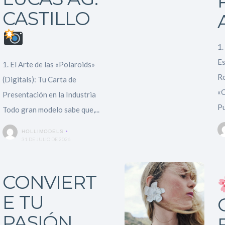
Search
CASTILLO
1.
Es
1. El Arte de las «Polaroids»
Ro
(Digitals): Tu Carta de
«C
Presentación en la Industria
Pu
Todo gran modelo sabe que,...
HOLLIMODELS
31 DE JULIO DE 2026
CONVIERT
E TU
PASIÓN