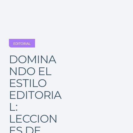
EDITORIAL
Inicio
DOMINA
Red
NDO EL
social
ESTILO
EDITORIA
Miembros
L:
Eventos
LECCION
y
ES DE