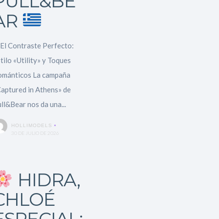
PULL&BE
AR
 El Contraste Perfecto:
tilo «Utility» y Toques
mánticos La campaña
aptured in Athens» de
ll&Bear nos da una...
HOLLIMODELS
30 DE JULIO DE 2026
HIDRA,
CHLOÉ
ESPECIAL: