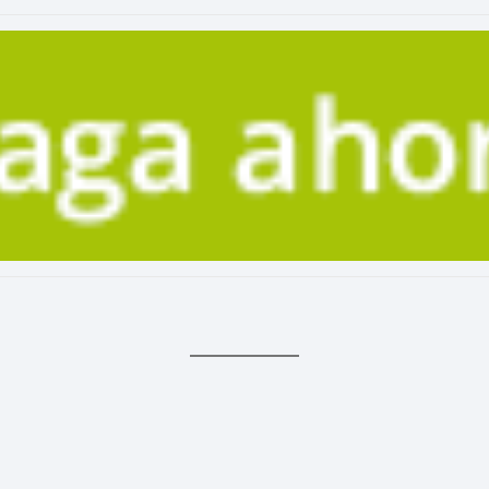
Moda
Belleza
Salud,
Terapia
y
Cuidado
Portadas
de
revista