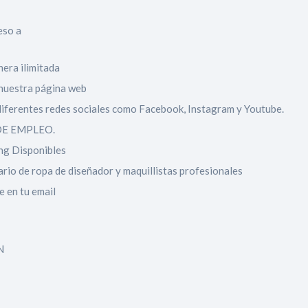
eso a
era ilimitada
n nuestra página web
Inicio
iferentes redes sociales como Facebook, Instagram y Youtube.
Red
E EMPLEO.
ing Disponibles
social
rio de ropa de diseñador y maquillistas profesionales
Miembros
e en tu email
Eventos
N
y
Castings