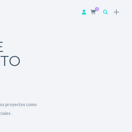
0
E
NTO
rios proyectos como
iales .