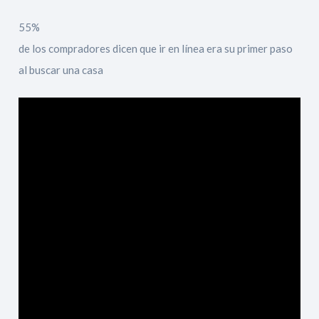
55%
de los compradores dicen que ir en línea era su primer paso
al buscar una casa