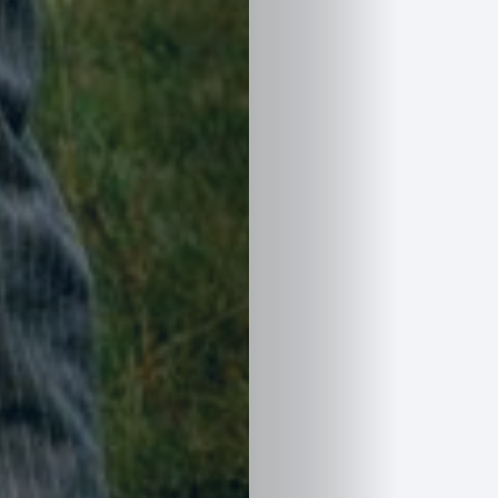
revista
Pasarelas
Editorial
Cursos
para
ser
Modelo
Guía
Contacto