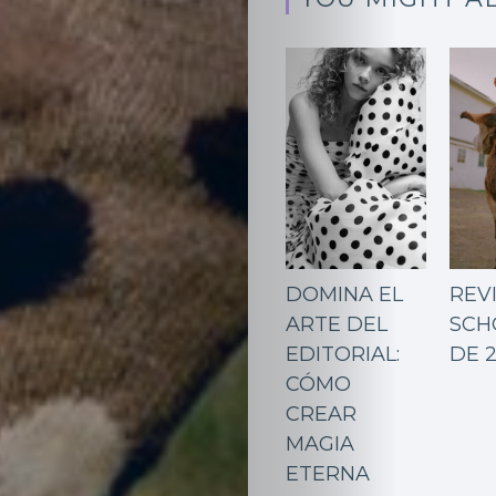
Inicio
Red
DOMINA EL
REV
social
ARTE DEL
SCH
Miembros
EDITORIAL:
DE 
CÓMO
Eventos
CREAR
MAGIA
y
ETERNA