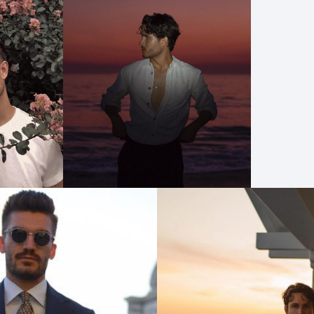
Pasarelas
Editorial
Cursos
para
ser
Modelo
Guía
Contacto
Search