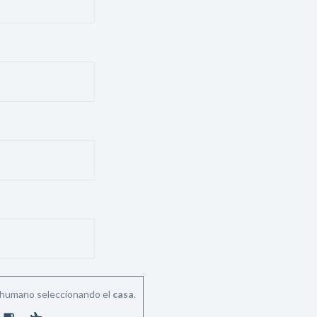
Inicio
Red
social
Miembros
Eventos
y
s humano seleccionando el
casa
.