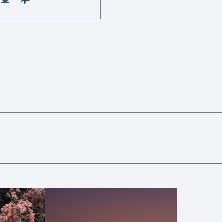
Castings
Moda
Belleza
Salud,
Terapia
y
Cuidado
Portadas
de
revista