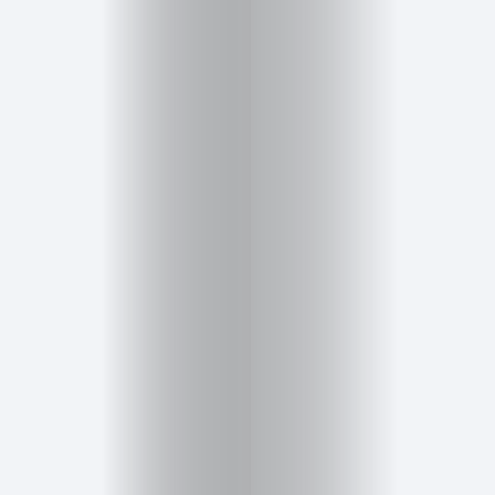
Inicio
Red
social
Miembros
Eventos
y
Castings
Moda