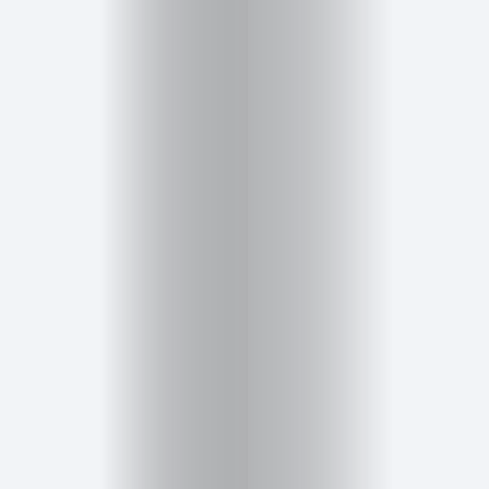
Belleza
Salud,
Terapia
y
Cuidado
Portadas
de
revista
Pasarelas
Editorial