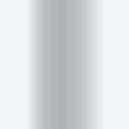
Inicio
Red
social
Miembros
Eventos
y
Castings
Moda
Belleza