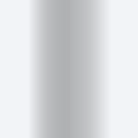
Salud,
Terapia
y
Cuidado
Portadas
de
revista
Pasarelas
Editorial