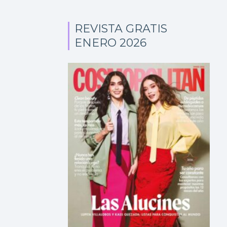
REVISTA GRATIS
ENERO 2026