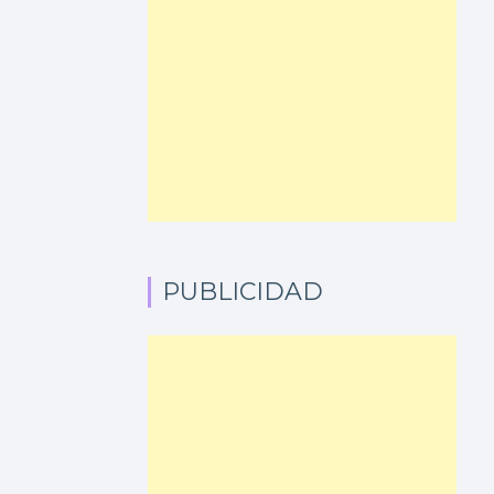
PUBLICIDAD