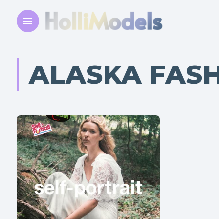
ALASKA FAS