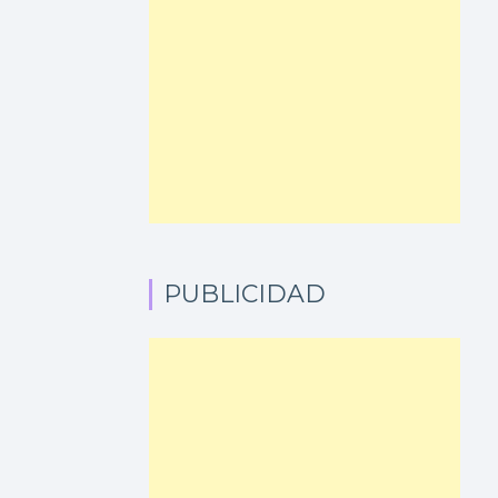
PUBLICIDAD