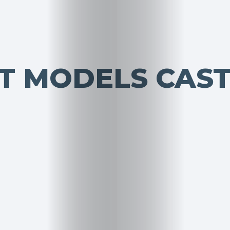
T MODELS CAST