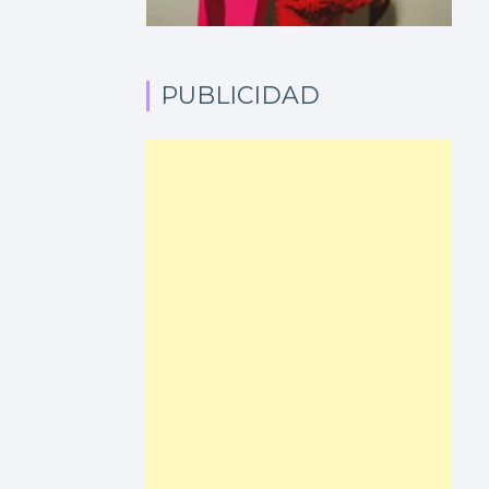
PUBLICIDAD