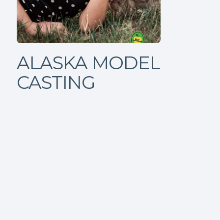
ALASKA MODEL
CASTING