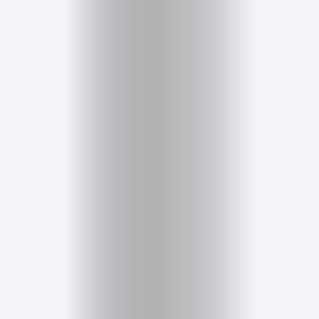
Belleza
Salud,
Terapia
y
Cuidado
Portadas
de
revista
Pasarelas
Editorial