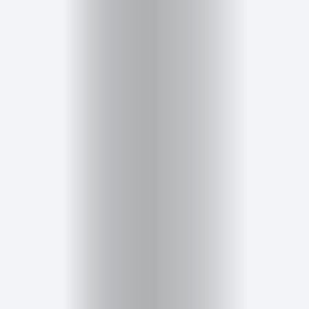
Inicio
Red
social
Miembros
Eventos
y
Castings
Moda