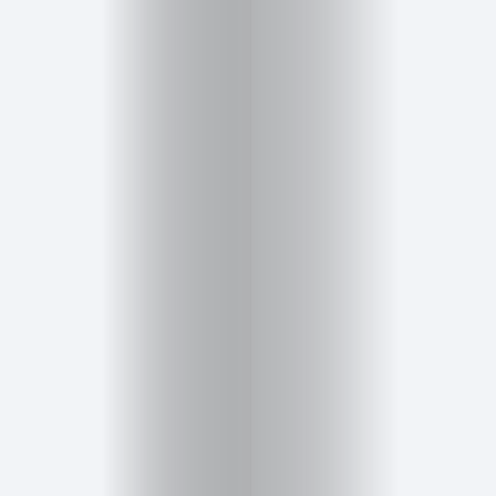
Inicio
Red
social
Miembros
Eventos
y
Castings
Moda
Belleza