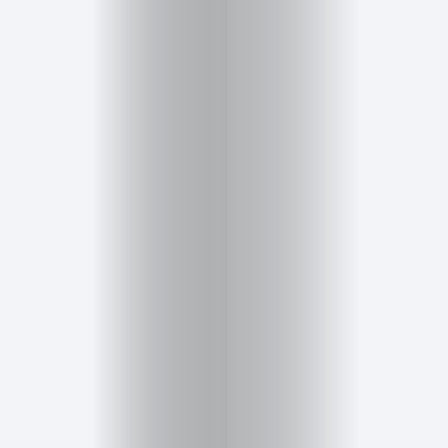
Salud,
Terapia
y
Cuidado
Portadas
de
revista
Pasarelas
Editorial