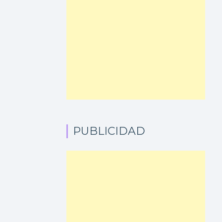
PUBLICIDAD