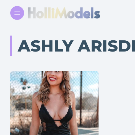
ASHLY ARISD