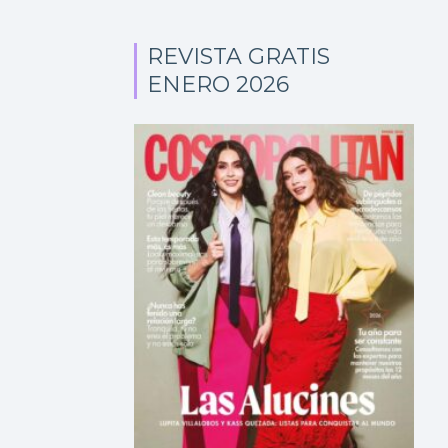
REVISTA GRATIS
ENERO 2026