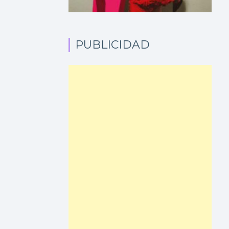
PUBLICIDAD