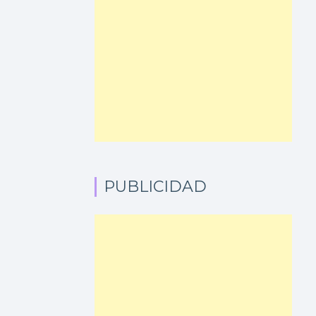
PUBLICIDAD