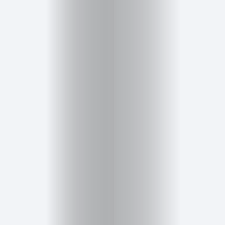
Inicio
Red
social
Miembros
Eventos
y
Castings
Moda
Belleza