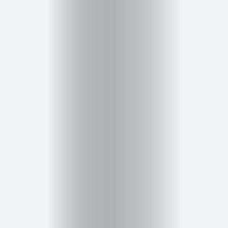
Salud,
Terapia
y
Cuidado
Portadas
de
revista
Pasarelas
Editorial