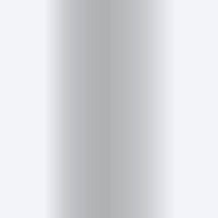
Salud,
Terapia
y
Cuidado
Portadas
de
revista
Pasarelas
Editorial