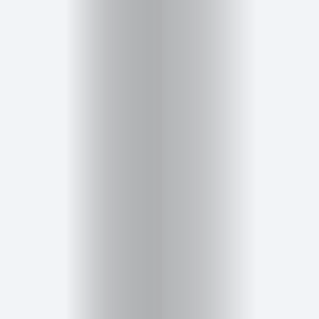
Inicio
Red
social
Miembros
Eventos
y
Castings
Moda
Belleza