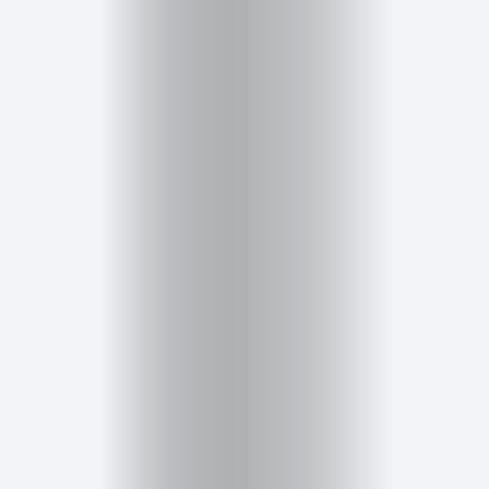
Inicio
Red
social
Miembros
Eventos
y
Castings
Moda