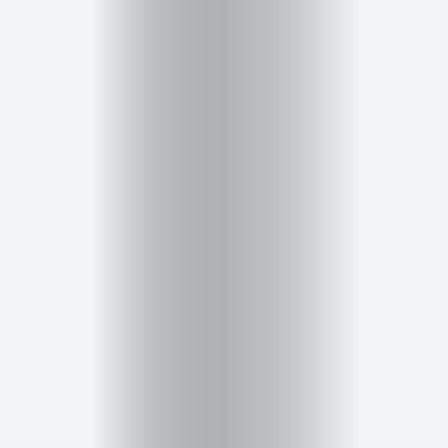
Belleza
Salud,
Terapia
y
Cuidado
Portadas
de
revista
Pasarelas
Editorial