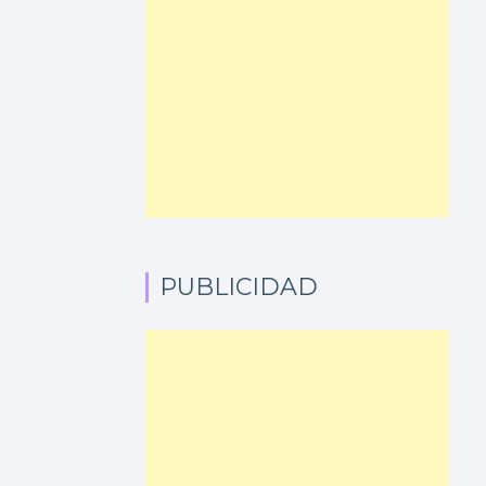
PUBLICIDAD