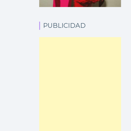
PUBLICIDAD