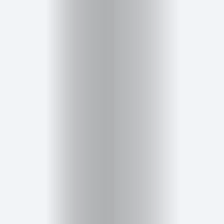
Salud,
Terapia
y
Cuidado
Portadas
de
revista
Pasarelas
Editorial