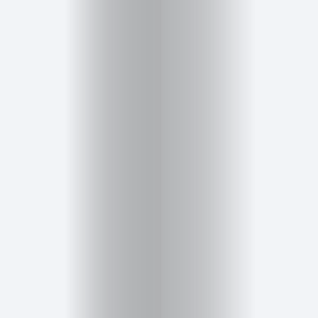
Inicio
Red
social
Miembros
Eventos
y
Castings
Moda
Belleza