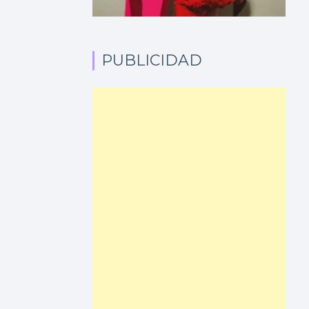
PUBLICIDAD