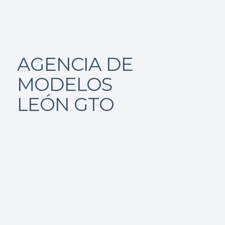
AGENCIA DE
MODELOS
LEÓN GTO