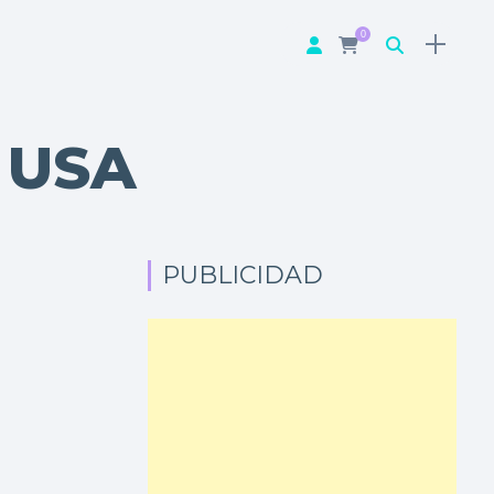
0
 USA
PUBLICIDAD