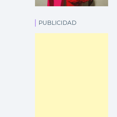
PUBLICIDAD