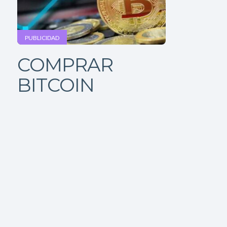
PUBLICIDAD
COMPRAR
BITCOIN