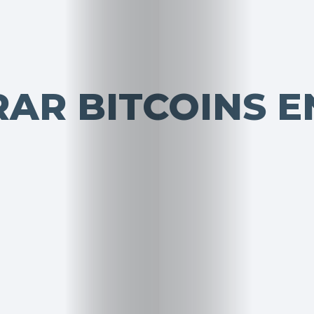
AR BITCOINS E