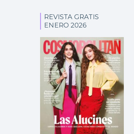
REVISTA GRATIS
ENERO 2026