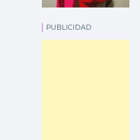
PUBLICIDAD