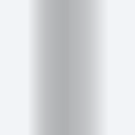
Inicio
Red
social
Miembros
Eventos
y
Castings
Moda
Belleza