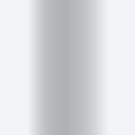
Salud,
Terapia
y
Cuidado
Portadas
de
revista
Pasarelas
Editorial