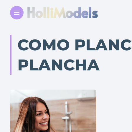
COMO PLANCH
PLANCHA