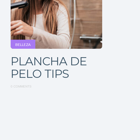
BELLEZA
PLANCHA DE
PELO TIPS
0 COMMENTS