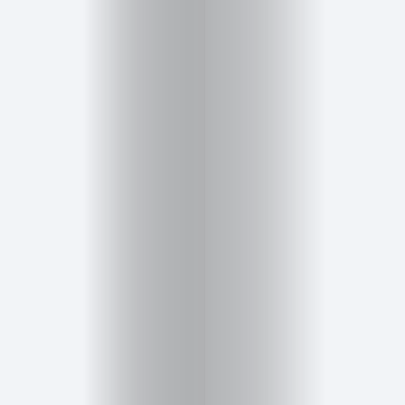
Salud,
Terapia
y
Cuidado
Portadas
de
revista
Pasarelas
Editorial