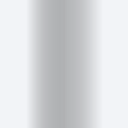
Inicio
Red
social
Miembros
Eventos
y
Castings
Moda
Belleza