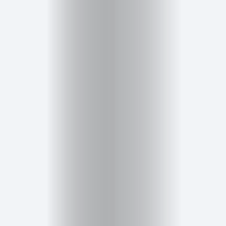
Inicio
Red
social
Miembros
Eventos
y
Castings
Moda
Belleza