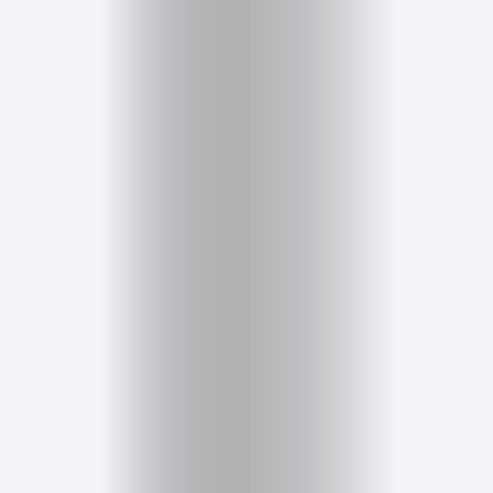
Salud,
Terapia
y
Cuidado
Portadas
de
revista
Pasarelas
Editorial