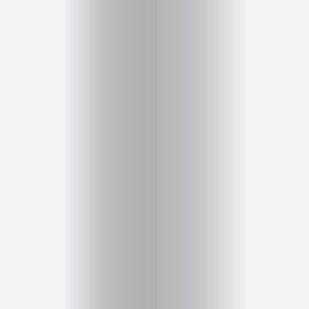
Inicio
Red
social
Miembros
Eventos
y
Castings
Moda
Belleza