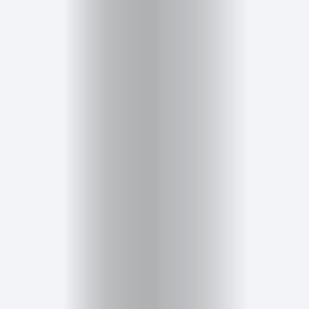
Salud,
Terapia
y
Cuidado
Portadas
de
revista
Pasarelas
Editorial