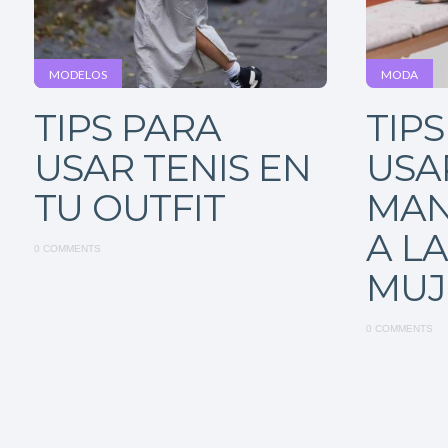
MODELOS
MODA
TIPS PARA
TIP
USAR TENIS EN
USAR
TU OUTFIT
MAN
A L
0 COMMENTS
MUJ
0 COMMENTS