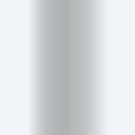
Inicio
Red
social
Miembros
Eventos
y
Castings
Moda
Belleza