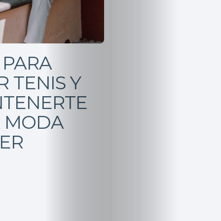
S PARA
 TENIS Y
TENERTE
A MODA
ER