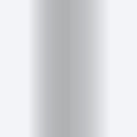
Salud,
Terapia
y
Cuidado
Portadas
de
revista
Pasarelas
Editorial