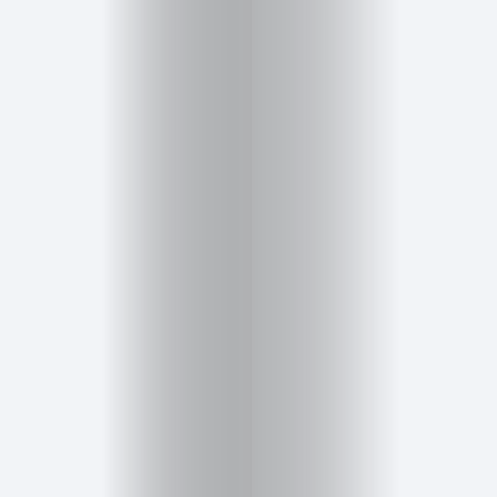
Salud,
Terapia
y
Cuidado
Portadas
de
revista
Pasarelas
Editorial