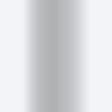
Inicio
Red
social
Miembros
Eventos
y
Castings
Moda
Belleza