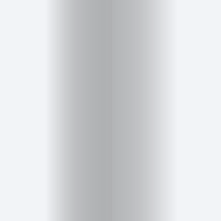
Salud,
Terapia
y
Cuidado
Portadas
de
revista
Pasarelas
Editorial