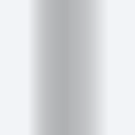
Inicio
Red
social
Miembros
Eventos
y
Castings
Moda
Belleza