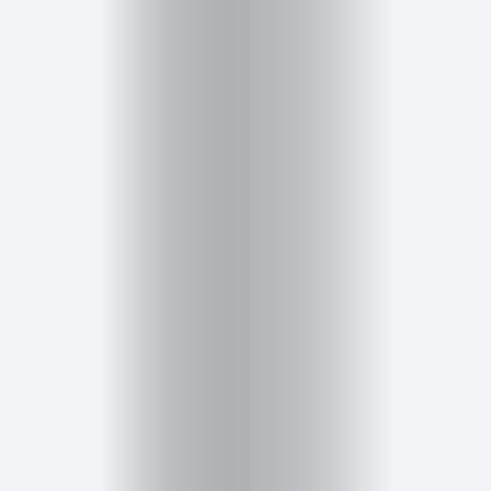
Belleza
Salud,
Terapia
y
Cuidado
Portadas
de
revista
Pasarelas
Editorial