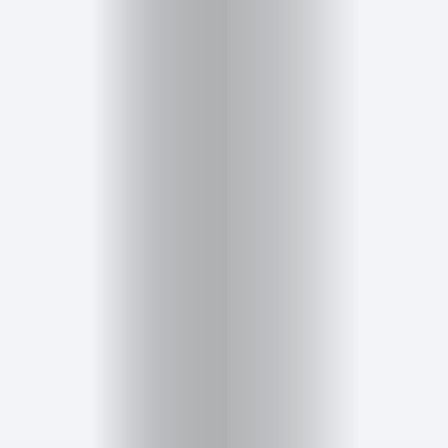
Inicio
Red
social
Miembros
Eventos
y
Castings
Moda