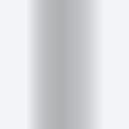
Belleza
Salud,
Terapia
y
Cuidado
Portadas
de
revista
Pasarelas
Editorial