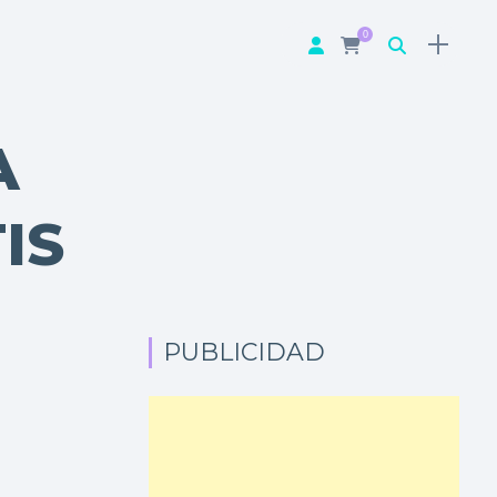
0
A
IS
PUBLICIDAD