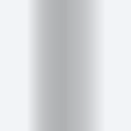
Inicio
Red
social
Miembros
Eventos
y
Castings
Moda