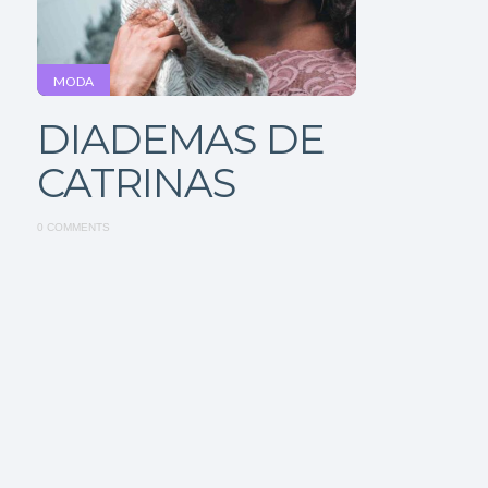
MODA
DIADEMAS DE
CATRINAS
0 COMMENTS