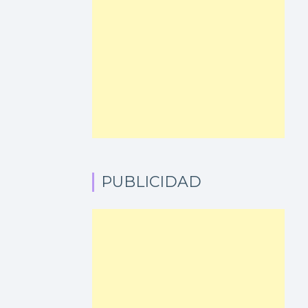
PUBLICIDAD