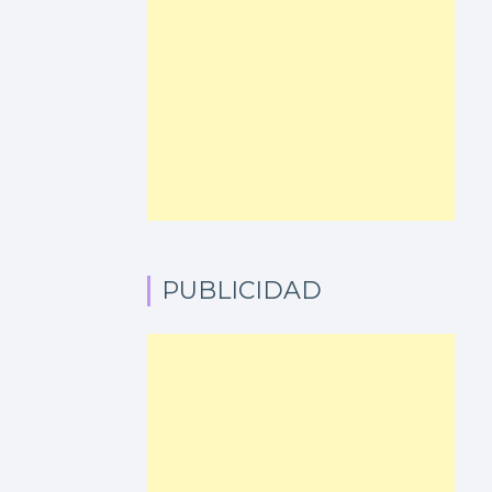
PUBLICIDAD