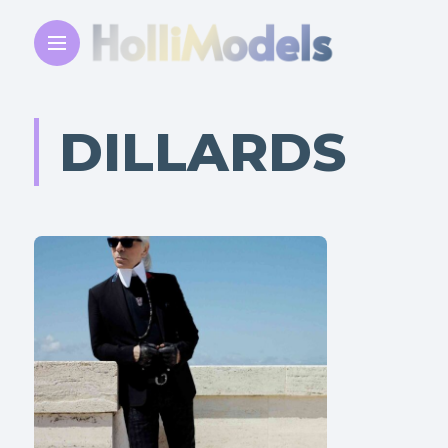
DILLARDS