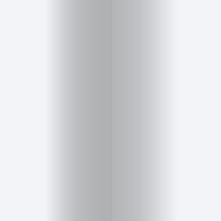
Inicio
Red
social
Miembros
Eventos
y
Castings
Moda
Belleza