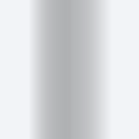
Salud,
Terapia
y
Cuidado
Portadas
de
revista
Pasarelas
Editorial