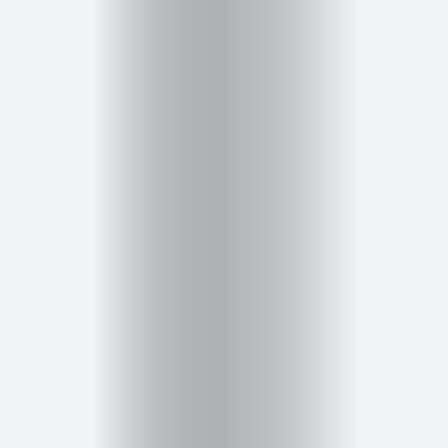
Salud,
Terapia
y
Cuidado
Portadas
de
revista
Pasarelas
Editorial