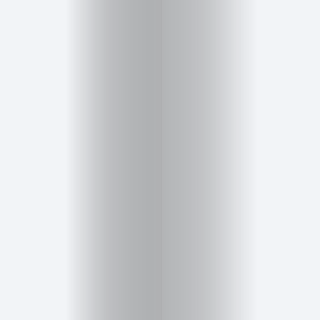
Inicio
Red
social
Miembros
Eventos
y
Castings
Moda
Belleza