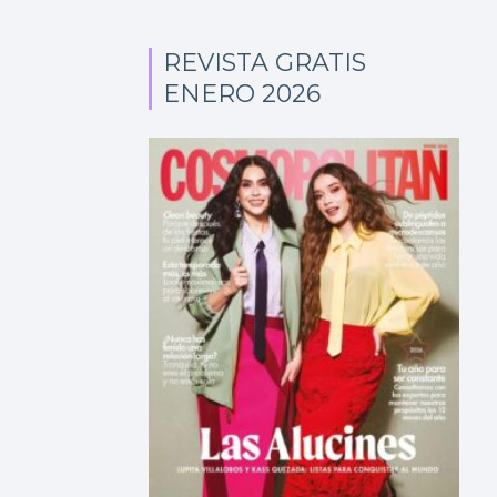
REVISTA GRATIS
ENERO 2026