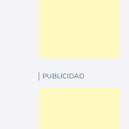
PUBLICIDAD