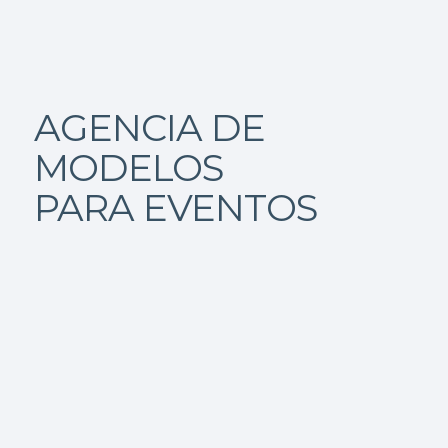
AGENCIA DE
MODELOS
PARA EVENTOS