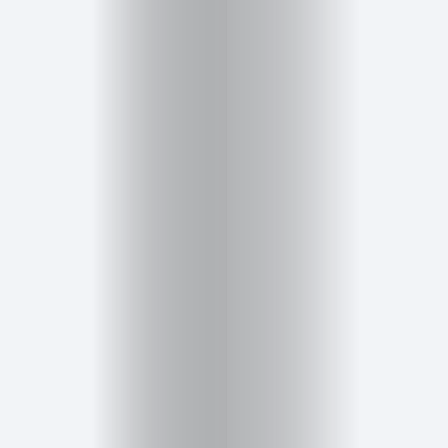
Salud,
Terapia
y
Cuidado
Portadas
de
revista
Pasarelas
Editorial