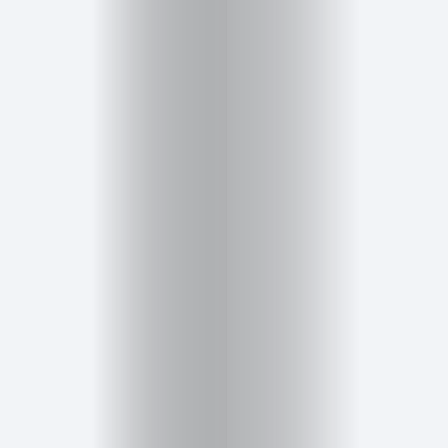
Inicio
Red
social
Miembros
Eventos
y
Castings
Moda
Belleza