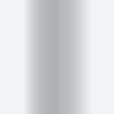
Inicio
Red
social
Miembros
Eventos
y
Castings
Moda
Belleza