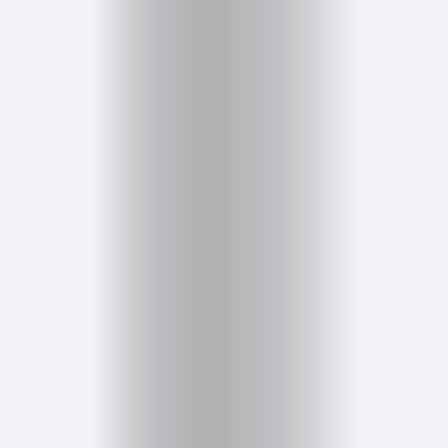
Salud,
Terapia
y
Cuidado
Portadas
de
revista
Pasarelas
Editorial