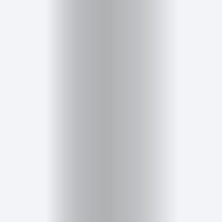
Inicio
Red
social
Miembros
Eventos
y
Castings
Moda
Belleza