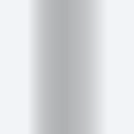
Salud,
Terapia
y
Cuidado
Portadas
de
revista
Pasarelas
Editorial