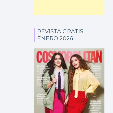
REVISTA GRATIS
ENERO 2026