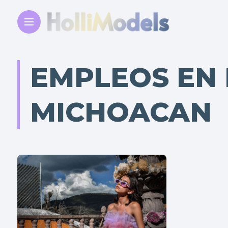
EMPLEOS EN
MICHOACAN