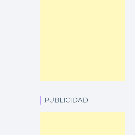
PUBLICIDAD