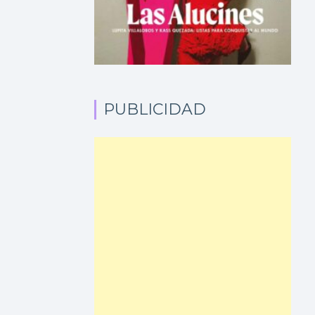
PUBLICIDAD