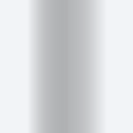
Belleza
Salud,
Terapia
y
Cuidado
Portadas
de
revista
Pasarelas
Editorial