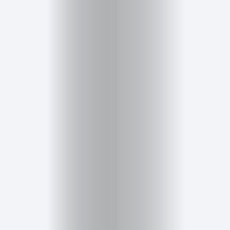
Inicio
Red
social
Miembros
Eventos
y
Castings
Moda