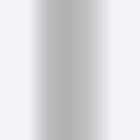
Inicio
Red
social
Miembros
Eventos
y
Castings
Moda
Belleza