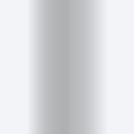
Salud,
Terapia
y
Cuidado
Portadas
de
revista
Pasarelas
Editorial